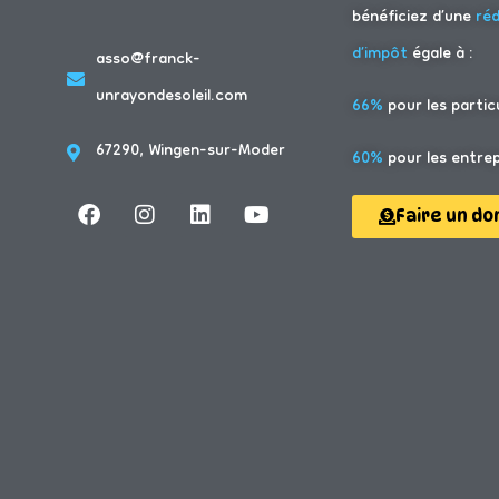
bénéficiez d’une
ré
d’impôt
égale à :
asso@franck-
unrayondesoleil.com
66%
pour les particu
67290, Wingen-sur-Moder
60%
pour les entrep
Faire un do